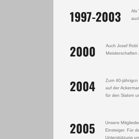
1997-2003
Als
auc
2000
Auch Josef Robl 
Meisterschaften
2004
Zum 40-jährigcn 
auf der Ackerma
für den Slalom u
2005
Unsere Mitgliede
Einsteiger. Für 
Unterstützung un