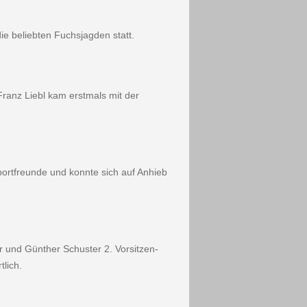
e beliebten Fuchsjagden statt.
anz Liebl kam erst­mals mit der
rtfreunde und konnte sich auf An­hieb
er und Günther Schuster 2. Vorsitzen­
lich.