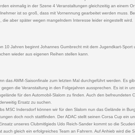
den ­einmalig in der Szene 4 Veranstaltungen gleichzeitig an einem O
ilnehmer ist so groß, dass mit Vornennung gearbeitet werden muss. Ber
, die aber später wegen mangelndem Interesse leider eingestellt wird.
von 10 Jahren beginnt Johannes Gumbrecht mit dem Jugendkart-Sport u
chen wieder aus eigenen Reihen stellen kann.
nn das AMM-Saisonfinale zum letzten Mal durch­geführt werden. Es g
 gegen die Veranstaltung in den Folgejah­ren aussprechen. Es ist in u
sgelände für den Automobil-Slalom zu finden. Auch den befreundeten 
erweitig Ersatz zu suchen.
lubs MSC Indersdorf können wir für den Slalom nun das Gelände in Bur
ungen doch noch stattfinden. Der ADAC stellt seinen Corsa Cup ein u
Einsatz unseres Clubmit­lgieds Udo Reich-Sander kommt so die Scuderi
t auch gleich ein erfolgreiches Team an Fahrern. Auf Anhieb wird die