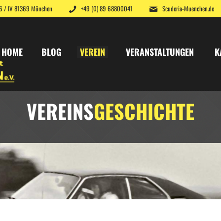
 6 / IV 81369 München
+49 (0) 89 68800041
Scuderia-Muenchen.de
HOME
BLOG
VEREIN
VERANSTALTUNGEN
K
VEREINS
GESCHICHTE