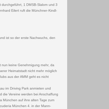
rt durchgeführt, 1 DMSB-Slalom und 3
nhard Eilert ruft die Münchner-Kindl-
nd ist so der erste Nachwuchs, den
ibt nun keine Genehmigung mehr, da
nserer Heimatstadt nicht mehr möglich
Clubs aus der AMM geht es nicht
gau im Driving Park anmieten und
nd die Vereine werden bei Anschaffung
a Mün­chen auf ihre alten Tage zum
 Scuderia München 4. in der Mann­