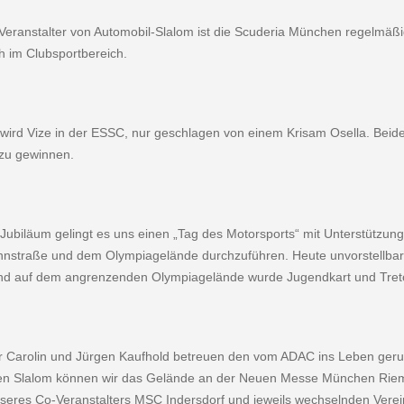
 Veranstalter von Automobil-Slalom ist die Scuderia München regelmäß
h im Clubsportbereich.
wird Vize in der ESSC, nur geschlagen von einem Krisam Osella. Beide
 zu gewinnen.
Jubiläum gelingt es uns einen „Tag des Motorsports“ mit Unterstützung
nnstraße und dem Olympiagelände durchzuführen. Heute unvorstellbar
nd auf dem an­grenzenden Olympiagelände wurde Jugendkart und Tret­c
r Carolin und Jürgen Kaufhold betreuen den vom ADAC ins Leben geru
den Slalom können wir das Gelände an der Neuen Messe München Riem
seres Co-Veranstalters MSC Inders­dorf und jeweils wechselnden Verei