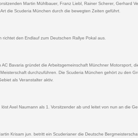
orsitzenden Martin Mühlbauer, Franz Liebl, Rainer Scherer, Gerhard V
 Art die Scuderia München durch die bewegten Zeiten ge­führt.
 richtet den Endlauf zum Deutschen Rallye Pokal aus.
AC Bavaria gründet die Arbeitsgemein­schaft Münchner Motorsport, die
eisterschaft durchzuführen. Die Scuderia München gehört zu den Grü
biet als Veranstalter aktiv.
 löst Axel Naumann als 1. Vorsitzender ab und leitet von nun an die G
artin Krisam jun. betritt ein Scuderianer die Deutsche Bergmeisterscha