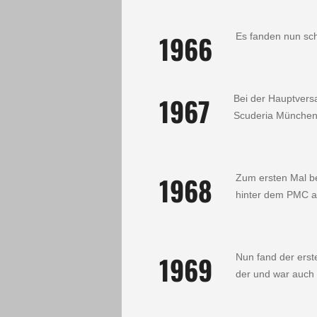
1966
Es fanden nun sch
1967
Bei der Hauptver­
Scuderia München 
1968
Zum ersten Mal be
hinter dem PMC an 
1969
Nun fand der erste
der und war auch g