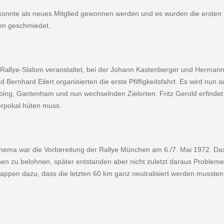
konnte als neues Mitglied gewonnen werden und es wurden die ersten 
ten geschmiedet.
 Rallye-Slalom veranstaltet, bei der Johann Kastenberger und Hermann
Bernhard Eilert organisierten die erste Pfiffigkeitsfahrt. Es wird nun a
bing, Gantenham und nun wechselnden Zielorten. Fritz Gerold erfindet d
rpokal hü­ten muss.
ema war die Vorbereitung der Rallye München am 6./7. Mai 1972. Das
n zu belohnen, später entstanden aber nicht zuletzt daraus Probleme.
appen dazu, dass die letzten 60 km ganz neutralisiert werden mussten 