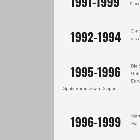
1991-1999
Klass
1992-1994
Die 
ins 
1995-1996
Die 
Gebi
Es w
Spritverbrauch wird Sieger.
1996-1999
Mart
Mal 