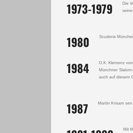
1973-1979
Die V
seine
1980
Scuderia München
1984
O.K. Klemenz vom 
Münchner Slalom-M
auch auf diesem Ge
1987
Martin Krisam sen.
Mit M