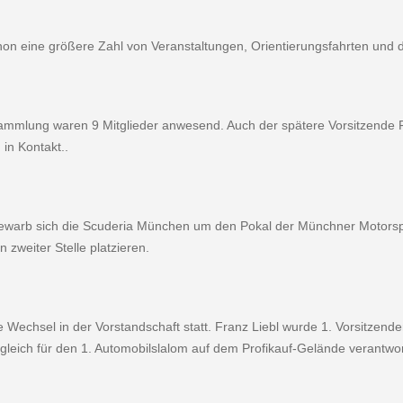
on eine größere Zahl von Veranstaltungen, Orientierungsfahrten und di
sammlung waren 9 Mitglieder anwesend. Auch der spätere Vorsitzende Fr
in Kontakt..
warb sich die Scuderia München um den Po­kal der Münchner Motorspo
zweiter Stelle platzieren.
 Wechsel in der Vorstandschaft statt. Franz Liebl wurde 1. Vorsitzend
leich für den 1. Automobilslalom auf dem Pro­fikauf-Gelände verantwort