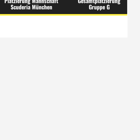
Platzierung Mannschaft
Gesamtplatzierung
Scuderia München
Gruppe G