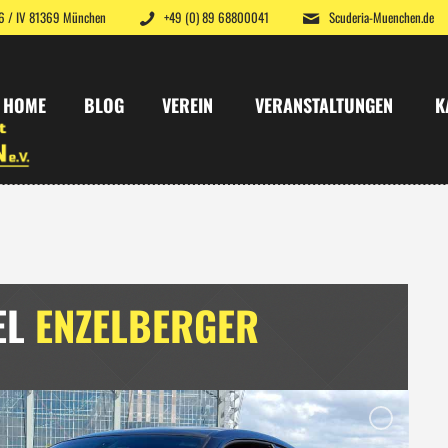
 6 / IV 81369 München
+49 (0) 89 68800041
Scuderia-Muenchen.de
HOME
BLOG
VEREIN
VERANSTALTUNGEN
K
EL
ENZELBERGER